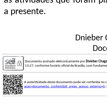
as atividades que foram pl
a presente.
Dnieber 
Doc
Documento assinado eletronicamente por
Dnieber Chaga
13:27, conforme horário oficial de Brasília, com fundamen
A autenticidade deste documento pode ser conferida no s
acao=documento_conferir&id_orgao_acesso_externo=0
,