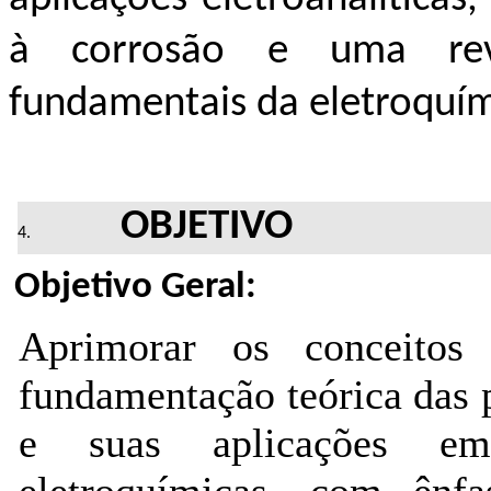
à corrosão e uma revi
fundamentais da eletroquím
OBJETIVO
Objetivo Geral:
Aprimorar os 
conceitos
fundamentação teórica d
as 
e suas aplicações em
eletro
química
s
, 
com ênfa