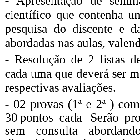
- Apresentação de semin
científico que contenha u
pesquisa do discente e da
abordadas nas aulas, valen
- Resolução de 2 listas d
cada uma que deverá ser ma
respectivas avaliações.
02 provas (1ª e 2
ª )
 com
- 
30 pontos 
cada  Serão
 pro
sem consulta abordand