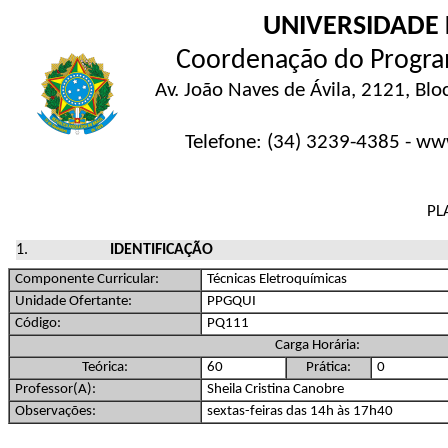
UNIVERSIDADE 
Coordenação do Progra
Av. João Naves de Ávila, 2121, Blo
Telefone: (34) 3239-4385 - ww
PL
IDENTIFICAÇÃO
Componente Curricular:
Técnicas Eletroquímicas
Unidade Ofertante:
PPGQUI
Código:
PQ111
Carga Horária:
Teórica:
60
Prática:
0
Professor(A):
Sheila Cristina Canobre
Observações:
sextas-feiras das 14h às 17h40