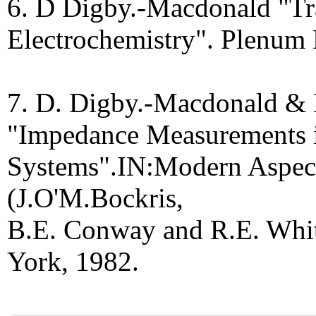
6. D Digby.-Macdonald "Tr
Electrochemistry". Plenum
7. D. Digby.-Macdonald &
"Impedance Measurements i
Systems".IN:Modern Aspect
(J.O'M.Bockris,
B.E. Conway and R.E. Whit
York, 1982.