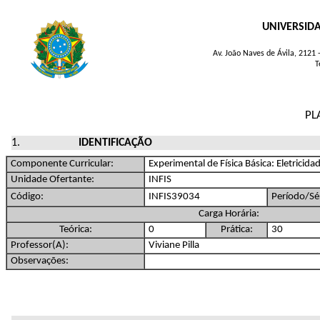
UNIVERSID
Av. João Naves de Ávila, 2121
T
PL
IDENTIFICAÇÃO
Componente Curricular:
Experimental de Física Básica: Eletrici
Unidade Ofertante:
INFIS
Código:
INFIS39034
Período/Sér
Carga Horária:
Teórica:
0
Prática:
30
Professor(A):
Viviane Pilla
Observações: