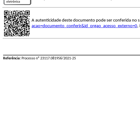
A autenticidade deste documento pode ser conferida no s
acao=documento_conferir&id_orgao_acesso_externo=0
,
Referência:
Processo nº 23117.081956/2021-25