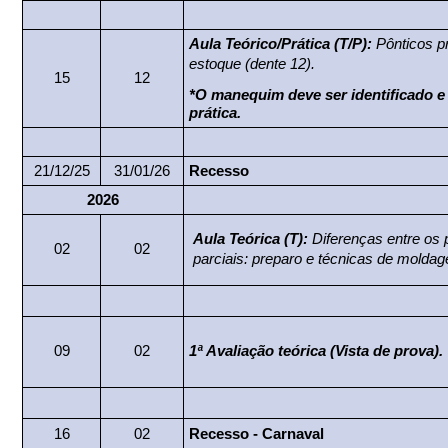
Aula Teórico/Prática (T/P):
Pônticos pr
estoque (dente 12).
15
12
*O manequim deve ser identificado e 
prática.
21/12/25
31/01/26
Recesso
2026
Aula Teórica (T):
Diferenças entre os 
02
02
parciais: preparo e técnicas de molda
09
02
1ª Avaliação teórica
(Vista de prova)
.
16
02
Recesso - Carnaval