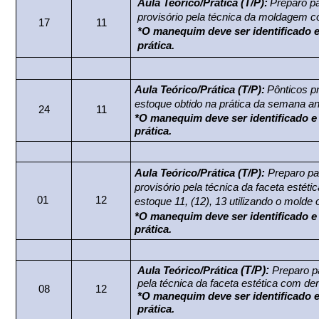
Aula Teórico/Prática (T/P):
Preparo p
provisório pela técnica da moldagem c
17
11
*O manequim deve ser identificado e
prática.
Aula Teórico/Prática (T/P):
Pônticos p
estoque obtido na prática da semana ant
24
11
*O manequim deve ser identificado e 
prática.
Aula Teórico/Prática (T/P):
Preparo par
provisório pela técnica da faceta estét
01
12
estoque 11, (12), 13 utilizando o molde
*O manequim deve ser identificado e 
prática.
(T/P):
Aula Teórico/Prática
Preparo pa
pela técnica da faceta estética com de
08
12
*O manequim deve ser identificado e
prática.