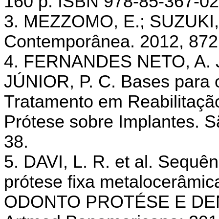
160 p. ISBN 978-85-367-02
3. MEZZOMO, E.; SUZUKI, R
Contemporânea. 2012, 872
4. FERNANDES NETO, A. J
JÚNIOR, P. C. Bases para 
Tratamento em Reabilitaçã
Prótese sobre Implantes. Sã
38.
5. DAVI, L. R. et al. Sequên
prótese fixa metalocerâmic
ODONTO PROTÉSE E DENTÍS