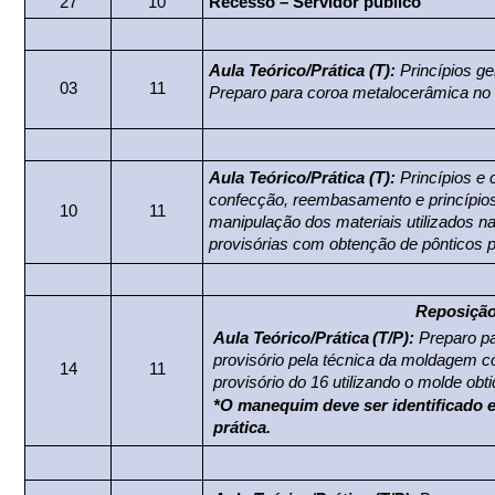
27
10
Recesso – Servidor público
Aula Teórico/Prática
(T)
:
Princípios ge
03
11
Preparo para coroa metalocerâmica no 
Aula Teórico/Prática (T):
Princípios e
confecção, reembasamento e princípios
10
11
manipulação dos materiais utilizados n
provisórias com obtenção de pônticos p
Reposição 
Aula Teórico/Prática
(T/P):
Preparo p
provisório pela técnica da moldagem c
14
11
provisório do 16 utilizando o molde obti
*O manequim deve ser identificado e
prática.