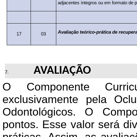
adjacentes íntegros ou em formato de p
Avaliação
teórico-prática
de recuper
17
03
AVALIAÇÃO
O Componente Curri
exclusivamente pela Oclu
Odontológicos.
O Compon
pontos. Esse valor será div
práticas. Assim, as avalia