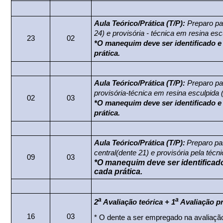
Aula Teórico/Prática (T/P):
Preparo par
24) e provisória - técnica em resina esc
23
02
*O manequim deve ser identificado e 
prática.
Aula Teórico/Prática (T/P):
Preparo par
provisória-técnica em resina esculpida 
02
03
*O manequim deve ser identificado e 
prática.
Aula Teórico/Prática (T/P):
Preparo pa
central
(dente 21) e provisória pela téc
09
03
*O manequim deve ser identificado
cada prática.
a
a
2
Avaliação teórica + 1
Avaliação pr
16
03
*
O dente a ser empregado na avaliação 