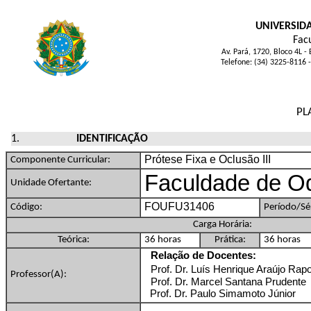
UNIVERSID
Fac
Av. Pará, 1720, Bloco 4L
Telefone: (34) 3225-8116
PL
IDENTIFICAÇÃO
Prótese Fixa e Oclusão III
Componente Curricular:
Faculdade de Od
Unidade Ofertante:
FOUFU31406
Código:
Período/Sér
Carga Horária:
Teórica:
36 horas
Prática:
36 horas
Relação de Docentes:
Prof. Dr. Luís Henrique Araújo Rap
Professor(A):
Prof. Dr. Marcel Santana Prudente
Prof. Dr. Paulo Simamoto Júnior