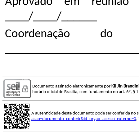
Aprovado em reunião 
____/____/______
Coordenação do 
______________________
Documento assinado eletronicamente por
Kil Jin Brandin
horário oficial de Brasília, com fundamento no art. 6º, § 
A autenticidade deste documento pode ser conferida no s
acao=documento_conferir&id_orgao_acesso_externo=0
,