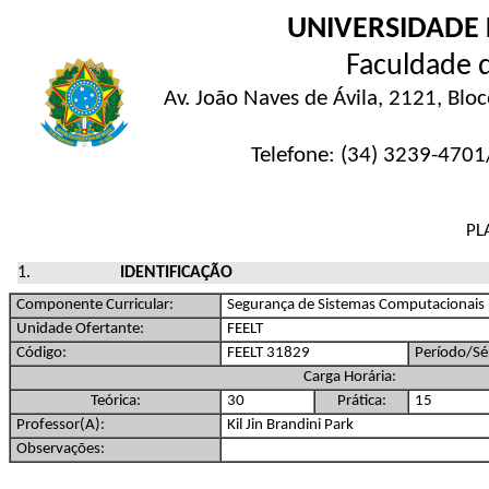
UNIVERSIDADE 
Faculdade d
Av. João Naves de Ávila, 2121, Blo
Telefone: (34) 3239-4701/
PL
IDENTIFICAÇÃO
Componente Curricular:
Segurança de Sistemas Computacionais
Unidade Ofertante:
FEELT
Código:
FEELT 31829
Período/Sér
Carga Horária:
Teórica:
30
Prática:
15
Professor(A):
Kil Jin Brandini Park
Observações: