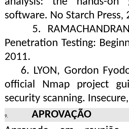
analysis: the hands-on 
software. No Starch Press, 
5. RAMACHANDRAN, Viv
Penetration Testing: Beginn
2011.
6. LYON, Gordon Fyodor
official Nmap project g
security scanning. Insecure
APROVAÇÃO