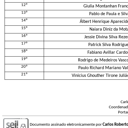
12º
Giulia Montanhan Franc
13º
Pablo de Paula e Silv
14º
Álbert Henrique Aparecido
15º
Naiara Diniz da Mot
16º
Jessie Divina Silva Rez
17º
Patrick Silva Rodrigu
18º
Fabiano Avillar Cardo
19º
Rodrigo de Medeiros Vasc
20º
Paulo Richard Mariano Va
21º
Vinicius Ghouther Tirone Juli
Carl
Coordenad
Porta
Documento assinado eletronicamente por
Carlos Robert