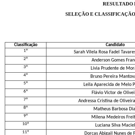
RESULTADO D
SELEÇÃO E CLASSIFICAÇÃO
Classificação
Candidato
1º
Sarah Vilela Rosa Fadel Tavare
2º
Anderson Gomes Fran
3º
Lívia Prudente de Mor
4º
Bruno Pereira Mantov
5º
Leila Aparecida de Melo P
6º
Flávio Victor de Olive
7º
Andressa Cristina de Oliveira
8º
Matheus Barbosa Di
9º
Milena Medeiros Frei
10º
Luciana Silva Macie
11º
Dorcas Abigail Nunes de F