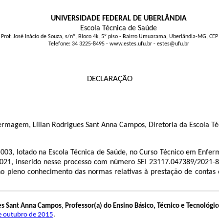
UNIVERSIDADE FEDERAL DE UBERLÂNDIA
Escola Técnica de Saúde
 Prof. José Inácio de Souza, s/nº, Bloco 4k, 5º piso - Bairro Umuarama, Uberlândia-MG, CE
Telefone: 34 3225-8495 - www.estes.ufu.br - estes@ufu.br
DECLARAÇÃO
ermagem, Lílian Rodrigues Sant Anna Campos, Diretoria da Escola T
5003, lotado na Escola Técnica de Saúde, no Curso Técnico em Enfe
21, inserido nesse processo com número SEI 23117.047389/2021-88
o pleno conhecimento das normas relativas à prestação de contas 
ues Sant Anna Campos
,
Professor(a) do Ensino Básico, Técnico e Tecnológic
de outubro de 2015
.