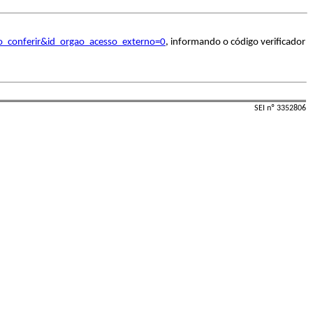
o_conferir&id_orgao_acesso_externo=0
, informando o código verificador
SEI nº 3352806