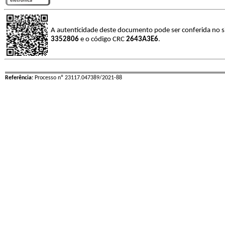
A autenticidade deste documento pode ser conferida no s
3352806
e o código CRC
2643A3E6
.
Referência:
Processo nº 23117.047389/2021-88