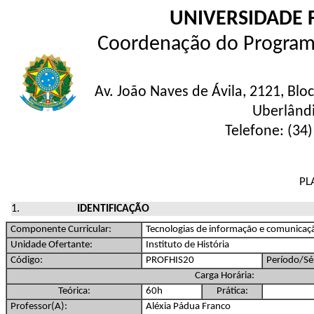
UNIVERSIDADE 
Coordenação do Program
Av. João Naves de Ávila, 2121, Blo
Uberlând
Telefone: (34
PL
IDENTIFICAÇÃO
Componente Curricular:
Tecnologias de informação e comunicaçã
Unidade Ofertante:
Instituto de História
Código:
PROFHIS20
Período/Sér
Carga Horária:
Teórica:
60h
Prática:
Professor(A):
Aléxia Pádua Franco