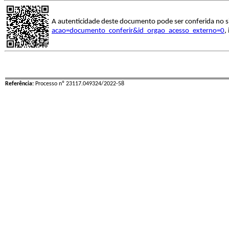
A autenticidade deste documento pode ser conferida no s
acao=documento_conferir&id_orgao_acesso_externo=0
,
Referência:
Processo nº 23117.049324/2022-58