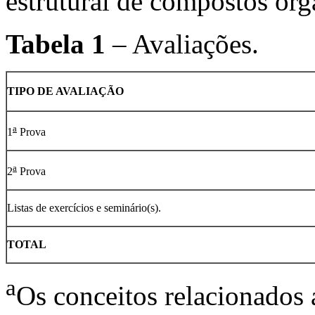
estrutural de compostos org
Tabela 1
– Avaliações.
TIPO DE AVALIAÇÃO
a
1
Prova
a
2
Prova
Listas de exercícios e seminário(s).
TOTAL
a
Os conceitos relacionados 