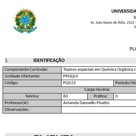
UNIVERSID
I
Av. João Naves de Ávila, 2121
T
PL
IDENTIFICAÇÃO
Componente Curricular:
Tópicos especiais em Química Orgânica I
Unidade Ofertante:
PPGQUI
Código:
PQ522
Período/Sér
Carga Horária:
Teórica:
60
Prática:
0
Professor(A):
Amanda Danuello Pivatto
Observações: