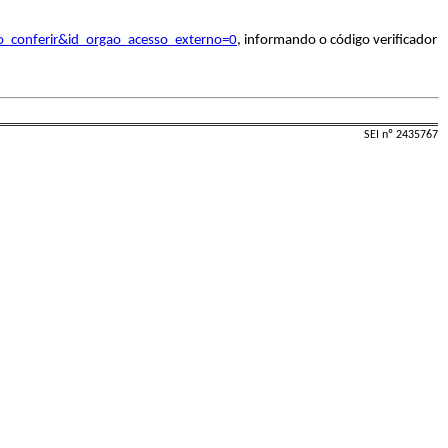
o_conferir&id_orgao_acesso_externo=0
, informando o código verificador
SEI nº 2435767