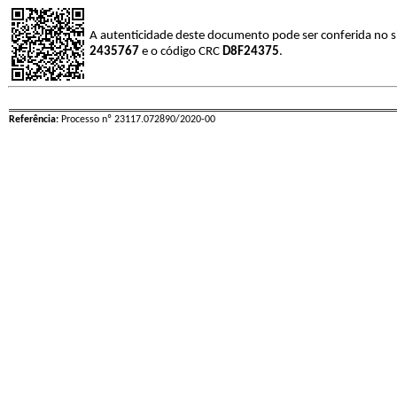
A autenticidade deste documento pode ser conferida no s
2435767
e o código CRC
D8F24375
.
Referência:
Processo nº 23117.072890/2020-00