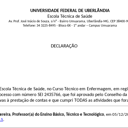
UNIVERSIDADE FEDERAL DE UBERLÂNDIA
Escola Técnica de Saúde
Av. Prof. José Inácio de Souza, s/nº - Bairro Umuarama, Uberlândia-MG, CEP 38400-
Telefone: 34 3225-8495 - Bloco 6X - 1º andar – Campus Umuarama
DECLARAÇÃO
na Escola Técnica de Saúde, no Curso Técnico em Enfermagem, em re
processo com número SEI
2435766
, que foi aprovado pelo Conselho da
s à prestação de contas e que cumpri TODAS as atividades que fora
ereira
,
Professor(a) do Ensino Básico, Técnico e Tecnológico
, em 05/12/20
15
.