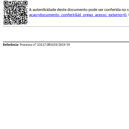
A autenticidade deste documento pode ser conferida no s
acao=documento_conferir&id_orgao_acesso_externo=0
,
Referência:
Processo nº 23117.081033/2019-59