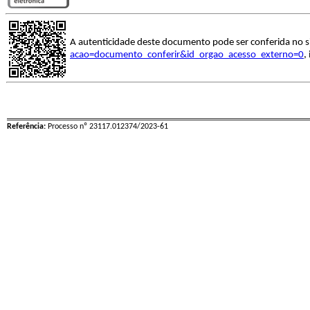
A autenticidade deste documento pode ser conferida no s
acao=documento_conferir&id_orgao_acesso_externo=0
,
Referência:
Processo nº 23117.012374/2023-61