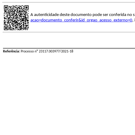
A autenticidade deste documento pode ser conferida no s
acao=documento_conferir&id_orgao_acesso_externo=0
,
Referência:
Processo nº 23117.003977/2021-18