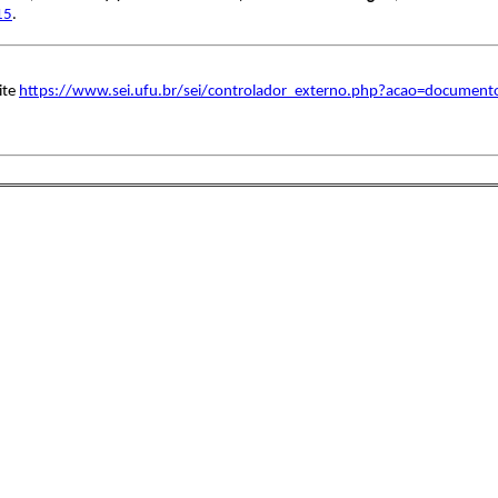
15
.
ite
https://www.sei.ufu.br/sei/controlador_externo.php?acao=document