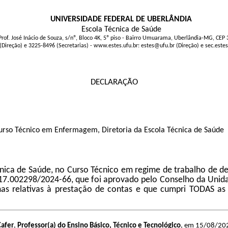
UNIVERSIDADE FEDERAL DE UBERLÂNDIA
Escola Técnica de Saúde
Prof. José Inácio de Souza, s/nº, Bloco 4K, 5º piso - Bairro Umuarama, Uberlândia-MG, CEP
(Direção) e 3225-8496 (Secretarias) - www.estes.ufu.br: estes@ufu.br (Direção) e sec.este
DECLARAÇÃO
Curso Técnico em Enfermagem, Diretoria da Escola Técnica de Saúde
Técnica de Saúde, no Curso Técnico em regime de trabalho de 
7.002298/2024-66, que foi aprovado pelo Conselho da Unidade
relativas à prestação de contas e que cumpri TODAS as at
Cafer
,
Professor(a) do Ensino Básico, Técnico e Tecnológico
, em 15/08/202