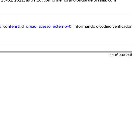
 25/02/2022, às 01:28, conforme horário oficial de Brasília, com
o_conferir&id_orgao_acesso_externo=0
, informando o código verificador
SEI nº 3403508