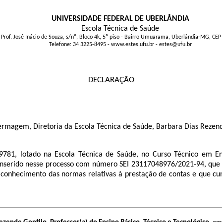
UNIVERSIDADE FEDERAL DE UBERLÂNDIA
Escola Técnica de Saúde
 Prof. José Inácio de Souza, s/nº, Bloco 4k, 5º piso - Bairro Umuarama, Uberlândia-MG, CE
Telefone: 34 3225-8495 - www.estes.ufu.br - estes@ufu.br
DECLARAÇÃO
ermagem, Diretoria da Escola Técnica de Saúde, Barbara Dias Rezen
81, lotado na Escola Técnica de Saúde, no Curso Técnico em E
serido nesse processo com número SEI 23117048976/2021-94, que fo
conhecimento das normas relativas à prestação de contas e que cu