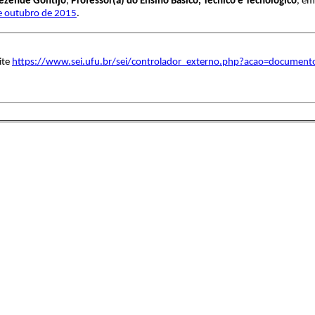
Rezende Gontijo
,
Professor(a) do Ensino Básico, Técnico e Tecnológico
, em
de outubro de 2015
.
ite
https://www.sei.ufu.br/sei/controlador_externo.php?acao=document