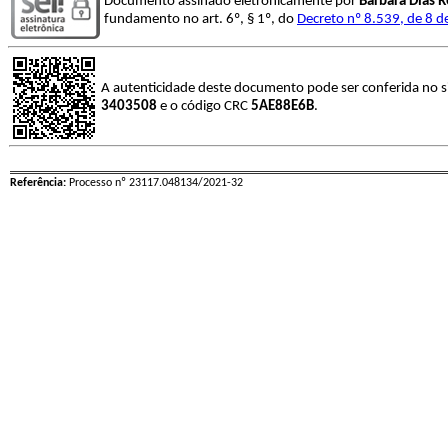
Documento assinado eletronicamente por
Barbara Dias 
fundamento no art. 6º, § 1º, do
Decreto nº 8.539, de 8 
A autenticidade deste documento pode ser conferida no s
3403508
e o código CRC
5AE88E6B
.
Referência:
Processo nº 23117.048134/2021-32