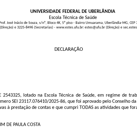
UNIVERSIDADE FEDERAL DE UBERLÂNDIA
Escola Técnica de Saúde
Prof. José Inácio de Souza, s/nº, Bloco 4K, 5º piso - Bairro Umuarama, Uberlândia-MG, CEP
(Direção) e 3225-8496 (Secretarias) - www.estes.ufu.br: estes@ufu.br (Direção) e sec.este
DECLARAÇÃO
2543325, lotado na Escola Técnica de Saúde, em regime de trab
úmero SEI
23117.076410/2025-86
, que foi aprovado pelo Conselho da
s à prestação de contas e que cumpri TODAS as atividades que fora
AULA COSTA