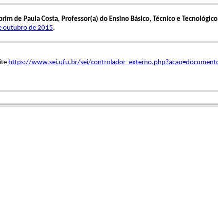
brim de Paula Costa
,
Professor(a) do Ensino Básico, Técnico e Tecnológico
de outubro de 2015
.
ite
https://www.sei.ufu.br/sei/controlador_externo.php?acao=document