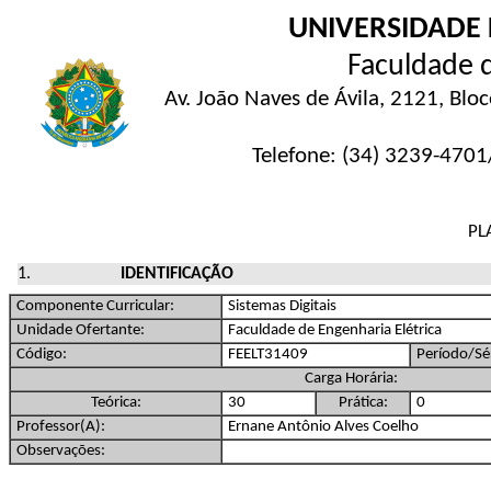
UNIVERSIDADE 
Faculdade d
Av. João Naves de Ávila, 2121, Blo
Telefone: (34) 3239-4701/
PL
IDENTIFICAÇÃO
Componente Curricular:
Sistemas Digitais
Unidade Ofertante:
Faculdade de Engenharia Elétrica
Código:
FEELT31409
Período/Sér
Carga Horária:
Teórica:
30
Prática:
0
Professor(A):
Ernane Antônio Alves Coelho
Observações: