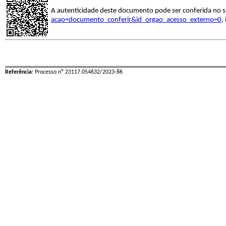
A autenticidade deste documento pode ser conferida no s
acao=documento_conferir&id_orgao_acesso_externo=0
,
Referência:
Processo nº 23117.054632/2023-86