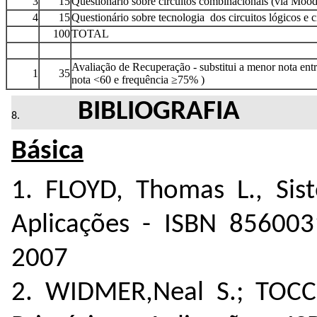
3
15
Questionário sobre circuitos combinacionais (via Mood
4
15
Questionário sobre tecnologia dos circuitos lógicos e c
100
TOTAL
Avaliação de Recuperação - substitui a menor nota ent
1
35
nota <60 e frequência ≥75% )
BIBLIOGRAFIA
Básica
1. FLOYD, Thomas L., Sis
Aplicações - ISBN 85600
2007
2. WIDMER,Neal S.; TOCCI,