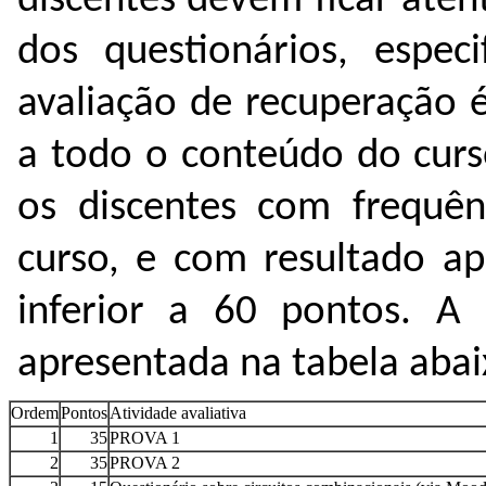
discentes devem ficar aten
dos questionários, espec
avaliação de recuperação 
a todo o conteúdo do curs
os discentes com frequên
curso, e com resultado ap
inferior a 60 pontos. A
apresentada na tabela abai
Ordem
Pontos
Atividade avaliativa
1
35
PROVA 1
2
35
PROVA 2