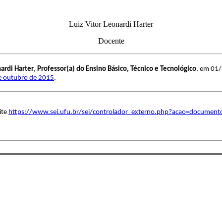
Luiz Vitor Leonardi Harter
Docente
nardi Harter
,
Professor(a) do Ensino Básico, Técnico e Tecnológico
, em 01/
de outubro de 2015
.
ite
https://www.sei.ufu.br/sei/controlador_externo.php?acao=document