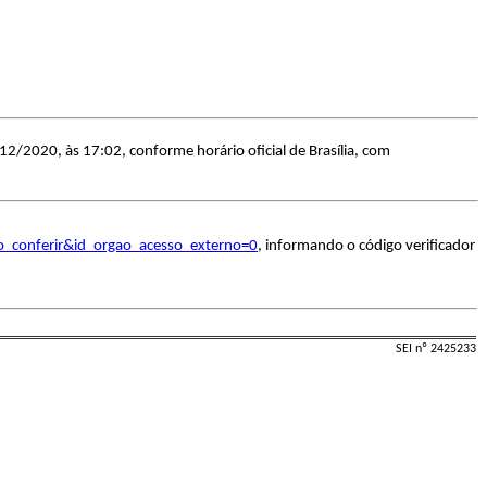
12/2020, às 17:02, conforme horário oficial de Brasília, com
o_conferir&id_orgao_acesso_externo=0
, informando o código verificador
SEI nº 2425233