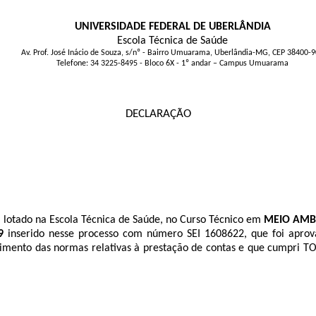
UNIVERSIDADE FEDERAL DE UBERLÂNDIA
Escola Técnica de Saúde
Av. Prof. José Inácio de Souza, s/nº - Bairro Umuarama, Uberlândia-MG, CEP 38400-
Telefone: 34 3225-8495 - Bloco 6X - 1º andar – Campus Umuarama
DECLARAÇÃO
, lotado na Escola Técnica de Saúde, no Curso Técnico em
MEIO AMB
9
inserido nesse processo com número SEI
1608622
, que foi apro
imento das normas relativas à prestação de contas e que cumpri TOD