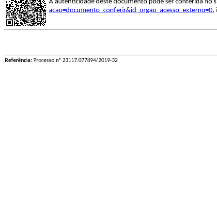
A autenticidade deste documento pode ser conferida no s
acao=documento_conferir&id_orgao_acesso_externo=0
,
Referência:
Processo nº 23117.077894/2019-32