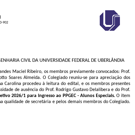
l
00-902
NHARIA CIVIL DA UNIVERSIDADE FEDERAL DE UBERLÂNDIA
andes Maciel Ribeiro
, os membros previamente convocados:
Prof.
zotto Soares Almeida. O Colegiado reuniu-se para apreciação dos
na Carolina procedeu à leitura do edital, e os membros presentes
sidade de ausência do Prof. Rodrigo Gustavo Delalibera e do Prof.
letivo 2026/1 para ingresso ao PPGEC - Alunos Especiais.
O item
s, na qualidade de secretária e pelos demais membros do Colegiado.