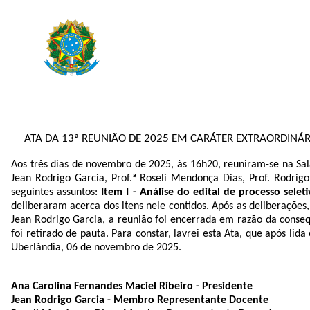
ATA DA 13ª REUNIÃO DE 2025 EM CARÁTER EXTRAORDINÁ
Aos três dias de novembro de 2025, às 16h20, reuniram-se na Sala
Jean Rodrigo Garcia, Prof.ª Roseli Mendonça Dias, Prof. Rodrig
seguintes assuntos:
Item I -
Análise do edital de processo sele
deliberaram acerca dos itens nele contidos. Após as deliberações
Jean Rodrigo Garcia, a reunião foi encerrada em razão da cons
foi retirado de pauta. Para constar, lavrei esta Ata, que após li
Uberlândia
, 06 de novembro de 2025.
Ana Carolina Fernandes Maciel Ribeiro -
Presidente
Jean Rodrigo Garcia​ - Membro Representante Docente