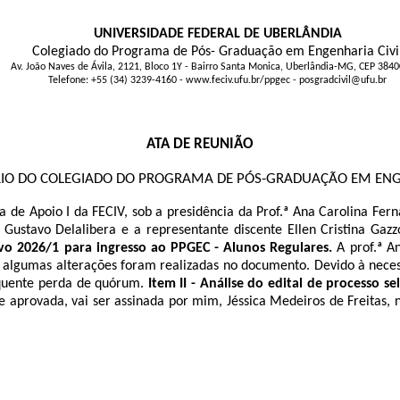
UNIVERSIDADE FEDERAL DE UBERLÂNDIA
Colegiado do Programa de Pós- Graduação em Engenharia Civi
Av. João Naves de Ávila, 2121, Bloco 1Y - Bairro Santa Monica, Uberlândia-MG, CEP 384
Telefone: +55 (34) 3239-4160 - www.feciv.ufu.br/ppgec - posgradcivil@ufu.br
ATA DE REUNIÃO
RIO DO COLEGIADO DO PROGRAMA DE PÓS-GRADUAÇÃO EM ENGE
 de Apoio I da FECIV, sob a presidência da Prof.ª
Ana Carolina Fern
o Gustavo Delalibera
e a representante discente Ellen Cristina Gaz
tivo 2026/1 para ingresso ao PPGEC - Alunos Regulares.
A prof.ª A
, algumas alterações foram realizadas no documento. Devido à neces
equente perda de quórum.
Item II -
Análise do edital de processo se
da e aprovada, vai ser assinada por mim, Jéssica Medeiros de Freita