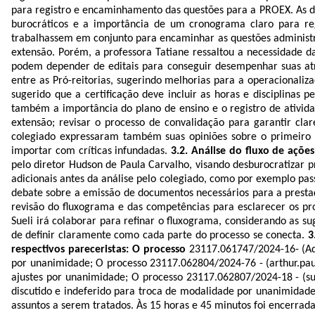
para registro e encaminhamento das questões para a PROEX. As dis
burocráticos e a importância de um cronograma claro para reg
trabalhassem em conjunto para encaminhar as questões administrat
extensão. Porém, a professora Tatiane ressaltou a necessidade da
podem depender de editais para conseguir desempenhar suas atri
entre as Pró-reitorias, sugerindo melhorias para a operacionali
sugerido que a certificação deve incluir as horas e disciplinas
também a importância do plano de ensino e o registro de ativid
extensão; revisar o processo de convalidação para garantir clare
colegiado expressaram também suas opiniões sobre o primeiro 
importar com críticas infundadas.
3.2. Análise do fluxo de açõ
pelo diretor Hudson de Paula Carvalho, visando desburocratizar p
adicionais antes da análise pelo colegiado, como por exemplo pa
debate sobre a emissão de documentos necessários para a prestaç
revisão do fluxograma e das competências para esclarecer os pro
Sueli irá colaborar para refinar o fluxograma, considerando as s
de definir claramente como cada parte do processo se conecta.
3
respectivos pareceristas:
O processo
23117.
061747/2024-16- (Ad
por unanimidade; O processo 23117.
062804/2024-76 - (arthur.pau
ajustes por unanimidade; O processo 23117.
062807/2024-18 - (su
discutido e indeferido para troca de modalidade por unanimidade
assuntos a serem tratados.
Às
15 horas
e
45 minutos
foi encerrada