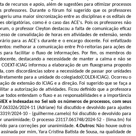
ta de recursos e apoio, além de sugestões para otimizar processos
 professores. Durante o fórum foi sugerido que os professores
eriu uma maior sincronização entre as disciplinas e os editais de
es obrigatórias, como é o caso das ACE's. Pois os professores não
rum, o professor Cleyton destacou a falta de comunicação eficaz
ocesso de convalidação de horas em atividades de extensão, sendo
orário para as ACE´s durante e o encargo docente. Foi enfatizado
entos: melhorar a comunicação entre Pró-reitorias para ações de
sos para facilitar o fluxo de informações. Por fim, os membros do
 docente, destacando a necessidade de manter a calma e não se
a COEXT-ICIAG
informou a elaboração de um fluxograma proposto
ada, com discordâncias sobre a necessidade de passar por unidades
 diretamente para a unidade do colegiado(COLEX-ICIAG). Ocorreu o
ção de extensão do ICIAG e a direção. Foi sugerido que se faça a
tar a autorização de atividades. Ficou definido que a professora
que todos entendam o fluxo e as responsabilidades e a importância
SIEX e indexadas no Sei sob os números de processos, com seus
7.
063326/2024-11 (Adriane) foi discutido e devolvido para ajustes
3319/2024-10 - (guilherme.camelo) foi discutido e devolvido para
por unanimidade; O processo 23117.
061748/2024-52 - (lima.tm) foi
lvido para correções por unanimidade.
4.Outros:
Não houve outros
rá assinada por mim,
Yara Cristina Batista de Sousa
, na qualidade de