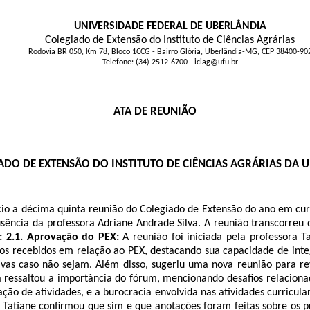
UNIVERSIDADE FEDERAL DE UBERLÂNDIA
Colegiado de Extensão do Instituto de Ciências Agrárias
Rodovia BR 050, Km 78, Bloco 1CCG - Bairro Glória, Uberlândia-MG, CEP 38400-90
Telefone: (34) 2512-6700 - iciag@ufu.br
ATA DE REUNIÃO
ADO DE EXTENSÃO DO INSTITUTO DE CIÊNCIAS AGRÁRIAS DA 
cio a décima quinta reunião do Colegiado de Extensão do ano em cur
ausência da professora Adriane Andrade Silva. A reunião transcorreu
: 2.1. Aprovação do PEX:
A reunião foi iniciada pela professora 
ios recebidos em relação ao PEX, destacando sua capacidade de int
ivas caso não sejam. Além disso, sugeriu uma nova reunião para r
 ressaltou a importância do fórum, mencionando desafios relaciona
ção de atividades, e a burocracia envolvida nas atividades curricula
 Tatiane confirmou que sim e que anotações foram feitas sobre os 