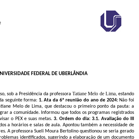
2
UNIVERSIDADE FEDERAL DE UBERLÂNDIA
Tatiane Melo de Lima
so, sob a Presidência da professora
, estando
 da seguinte forma:
1. Ata da 6ª reunião do ano de 2024:
Não foi
Tatiane Melo de Lima, que destacou o primeiro ponto da pauta: a
egrar a comunidade. Informou que todos os programas registrados
evisar o PEX e suas metas.
3. Ordem do dia: 3.1.
Avaliação do III
dos a horários e salas de aula. Apontou também a necessidade de
res. A professora Sueli Moura Bertolino questionou se seria gerado
problemas identificados, sugerindo a elaboração de um documento