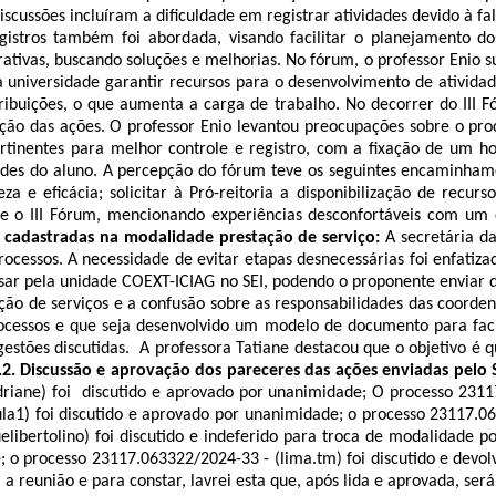
cussões incluíram a dificuldade em registrar atividades devido à fal
istros também foi abordada, visando facilitar o planejamento dos
ivas, buscando soluções e melhorias. No fórum, o professor Enio sug
 universidade garantir recursos para o desenvolvimento de atividad
buições, o que aumenta a carga de trabalho. No decorrer do III Fó
zação das ações. O professor Enio levantou preocupações sobre o pr
 pertinentes para melhor controle e registro, com a fixação de um h
ades do aluno. A percepção do fórum teve os seguintes encaminham
za e eficácia; solicitar à Pró-reitoria a disponibilização de recur
e o III Fórum, mencionando experiências desconfortáveis com um
es cadastradas na modalidade prestação de serviço:
A secretária d
rocessos. A necessidade de evitar etapas desnecessárias foi enfatiz
ssar pela unidade COEXT-ICIAG no SEI, podendo o proponente enviar
ão de serviços e a confusão sobre as responsabilidades das coordena
cessos e que seja desenvolvido um modelo de documento para facili
ugestões discutidas. A professora Tatiane destacou que o objetivo é 
.2.
Discussão e aprovação dos pareceres das ações enviadas pelo 
riane) foi discutido e aprovado por unanimidade; O processo 2311
la1) foi discutido e aprovado por unanimidade; o processo 23117.
06
elibertolino) foi discutido e indeferido para troca de modalidade 
; o processo 23117.
063322/2024-33 - (lima.tm) foi discutido e devo
 a reunião e para constar, lavrei esta que, após lida e aprovada, se