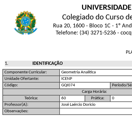
UNIVERSIDADE
Colegiado do Curso d
Rua 20, 1600 - Bloco 1C - 1º An
Telefone: (34) 3271-5236 - coc
PL
IDENTIFICAÇÃO
Componente Curricular:
Geometria Analítica
Unidade Ofertante:
ICENP
Código:
GQI074
Período/Sér
Carga Horária:
Teórica:
60
Prática:
0
Professor(A):
José Laércio Doricio
Observações: