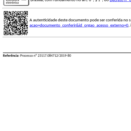
Brasília, com fundamento no art. 6º, § 1º, do
Decreto nº 
A autenticidade deste documento pode ser conferida no s
acao=documento_conferir&id_orgao_acesso_externo=0
,
Referência:
Processo nº 23117.084712/2019-80