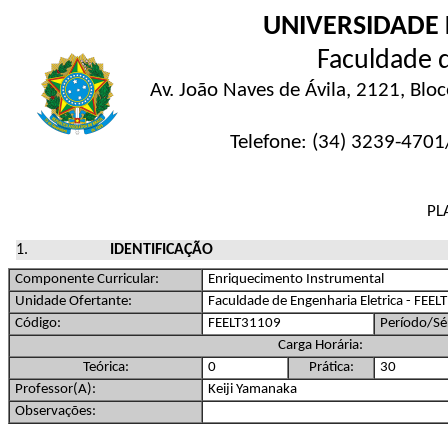
UNIVERSIDADE 
Faculdade d
Av. João Naves de Ávila, 2121, Blo
Telefone: (34) 3239-4701/
PL
IDENTIFICAÇÃO
Componente Curricular:
Enriquecimento Instrumental
Unidade Ofertante:
Faculdade de Engenharia Eletrica - FEELT
Código:
FEELT31109
Período/Sér
Carga Horária:
Teórica:
0
Prática:
30
Professor(A):
Keiji Yamanaka
Observações: