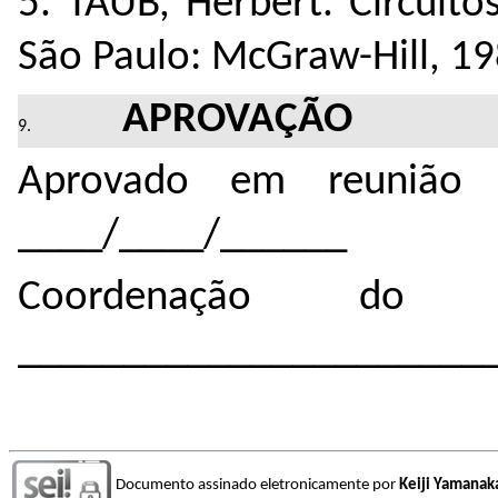
5. TAUB, Herbert. Circuito
São Paulo: McGraw-Hill, 198
APROVAÇÃO
Aprovado em reunião 
____/____/______
Coordenação do 
______________________
Documento assinado eletronicamente por
Keiji Yamanak