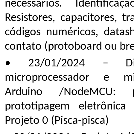
necessários. Identific
Resistores, capacitores, tr
códigos numéricos, data
contato (protoboard ou br
• 23/01/2024 – Dife
microprocessador e mic
Arduino /NodeMCU: p
prototipagem eletrônica
Projeto 0 (Pisca-pisca)