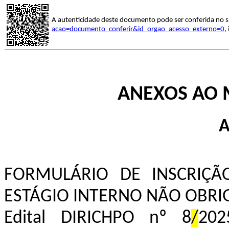
A autenticidade deste documento pode ser conferida no s
acao=documento_conferir&id_orgao_acesso_externo=0
,
ANEXOS AO 
A
FORMULÁRIO DE INSCRIÇÃ
ESTÁGIO INTERNO NÃO OBRI
Edital DIRICHPO nº 8
/
20