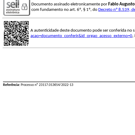
Documento assinado eletronicamente por
Fabio Augusto
com fundamento no art. 6º, § 1º, do
Decreto nº 8.539, d
A autenticidade deste documento pode ser conferida no s
acao=documento_conferir&id_orgao_acesso_externo=0
,
Referência:
Processo nº 23117.013654/2022-13