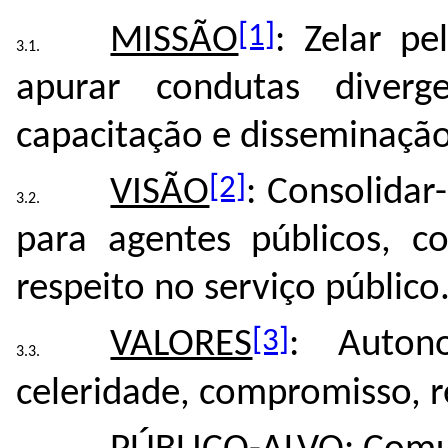
[1]
MISSÃO
: Zelar pe
apurar condutas diver
capacitação e disseminaçã
[2]
VISÃO
: Consolidar
para agentes públicos, c
respeito no serviço público
[3]
VALORES
: Autono
celeridade, compromisso, r