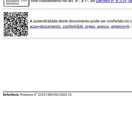
com fundamento no art. 6º, § 1º, do
Decreto nº 8.539, d
A autenticidade deste documento pode ser conferida no s
acao=documento_conferir&id_orgao_acesso_externo=0
,
Referência:
Processo nº 23117.065745/2023-15