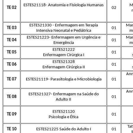
ESTES21118- Anatomia e Fisiologia Humanas
M
TE 02
02
ESTES21330 - Enfermagem em Terapia
Mar
TE 03
01
Intensiva Neonatal e Pediátrica
ma
ESTES21223- Enfermagem em Urgência e
Mar
TE 04
01
Emergência
ma
ESTES21222
TE 05
01
Enfermagem Cirúrgica I
ESTES21328
TE 06
01
Enfermagem Cirúrgica II
Ann
TE 07
ESTES21119- Parasitologia e Microbiologia
01
Ann
ESTES21327- Enfermagem na Saúde do
TE 08
01
Adulto II
ESTES21120
TE 09
01
Psicologia e Ética
Tat
TE 10
ESTES21225 Saúde do Adulto I
01