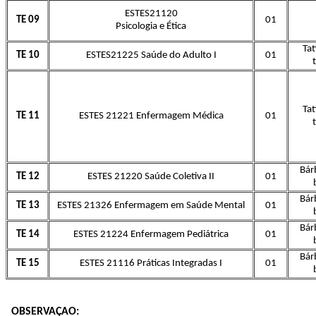
ESTES21120
TE 09
01
Psicologia e Ética
Tat
TE 10
ESTES21225 Saúde do Adulto I
01
Tat
TE 11
ESTES 21221 Enfermagem Médica
01
Bár
TE 12
ESTES 21220 Saúde Coletiva II
01
Bár
TE 13
ESTES 21326 Enfermagem em Saúde Mental
01
Bár
TE 14
ESTES 21224 Enfermagem Pediátrica
01
Bár
TE 15
ESTES 21116 Práticas Integradas I
01
OBSERVAÇAO: