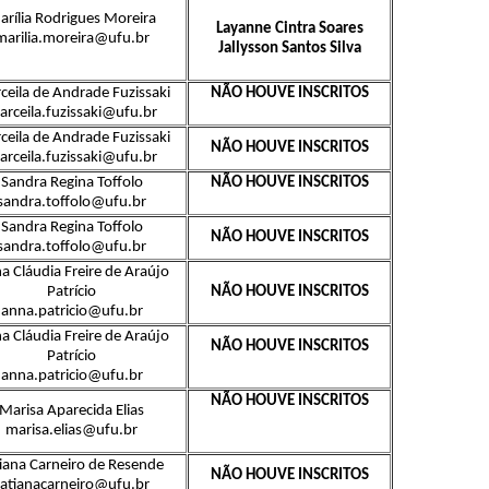
arília Rodrigues Moreira
Layanne Cintra Soares
marilia.moreira@ufu.br
Jallysson Santos Silva
ceila de Andrade Fuzissaki
NÃO HOUVE INSCRITOS
rceila.fuzissaki@ufu.br
ceila de Andrade Fuzissaki
NÃO HOUVE INSCRITOS
rceila.fuzissaki@ufu.br
Sandra Regina Toffolo
NÃO HOUVE INSCRITOS
sandra.toffolo@ufu.br
Sandra Regina Toffolo
NÃO HOUVE INSCRITOS
sandra.toffolo@ufu.br
a Cláudia Freire de Araújo
Patrício
NÃO HOUVE INSCRITOS
anna.patricio@ufu.br
a Cláudia Freire de Araújo
NÃO HOUVE INSCRITOS
Patrício
anna.patricio@ufu.br
NÃO HOUVE INSCRITOS
Marisa Aparecida Elias
marisa.elias@ufu.br
iana Carneiro de Resende
NÃO HOUVE INSCRITOS
tatianacarneiro@ufu.br