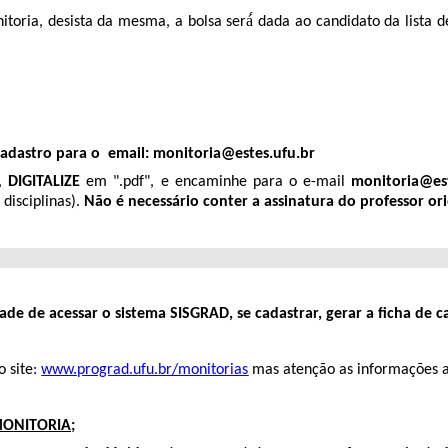
oria, desista da mesma, a bolsa será́ dada ao candidato da lista 
cadastro para o email: monitoria@estes.ufu.br
a,
DIGITALIZE
em ".pdf", e encaminhe para o e-mail
monitoria@est
disciplinas).
Não é necessário conter a assinatura do professor o
de de acessar o sistema SISGRAD, se cadastrar, gerar a ficha de c
o site:
www.prograd.ufu.br/monitorias
mas atenção as informações a
MONITORIA
;