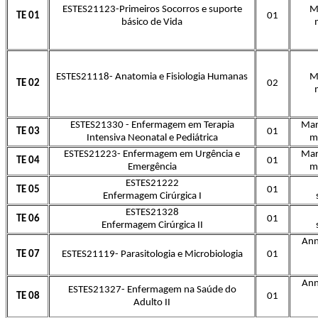
ESTES21123-Primeiros Socorros e suporte
M
TE 01
01
básico de Vida
ESTES21118- Anatomia e Fisiologia Humanas
M
TE 02
02
ESTES21330 - Enfermagem em Terapia
Mar
TE 03
01
Intensiva Neonatal e Pediátrica
ma
ESTES21223- Enfermagem em Urgência e
Mar
TE 04
01
Emergência
ma
ESTES21222
TE 05
01
Enfermagem Cirúrgica I
ESTES21328
TE 06
01
Enfermagem Cirúrgica II
Ann
TE 07
ESTES21119- Parasitologia e Microbiologia
01
Ann
ESTES21327- Enfermagem na Saúde do
TE 08
01
Adulto II