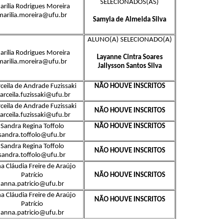
SELECIONADOS(AS)
arília Rodrigues Moreira
marilia.moreira@ufu.br
Samyla de Almeida Silva
ALUNO(A) SELECIONADO(A)
arília Rodrigues Moreira
Layanne Cintra Soares
marilia.moreira@ufu.br
Jallysson Santos Silva
ceila de Andrade Fuzissaki
NÃO HOUVE INSCRITOS
rceila.fuzissaki@ufu.br
ceila de Andrade Fuzissaki
NÃO HOUVE INSCRITOS
rceila.fuzissaki@ufu.br
Sandra Regina Toffolo
NÃO HOUVE INSCRITOS
sandra.toffolo@ufu.br
Sandra Regina Toffolo
NÃO HOUVE INSCRITOS
sandra.toffolo@ufu.br
a Cláudia Freire de Araújo
Patrício
NÃO HOUVE INSCRITOS
anna.patricio@ufu.br
a Cláudia Freire de Araújo
NÃO HOUVE INSCRITOS
Patrício
anna.patricio@ufu.br