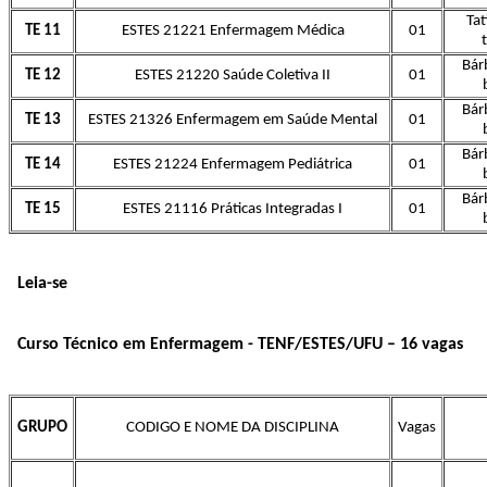
Tat
TE 11
ESTES 21221 Enfermagem Médica
01
Bár
TE 12
ESTES 21220 Saúde Coletiva II
01
Bár
TE 13
ESTES 21326 Enfermagem em Saúde Mental
01
Bár
TE 14
ESTES 21224 Enfermagem Pediátrica
01
Bár
TE 15
ESTES 21116 Práticas Integradas I
01
Leia-se
Curso Técnico em Enfermagem - TENF/ESTES/UFU – 16 vagas
GRUPO
CODIGO E NOME DA DISCIPLINA
Vagas