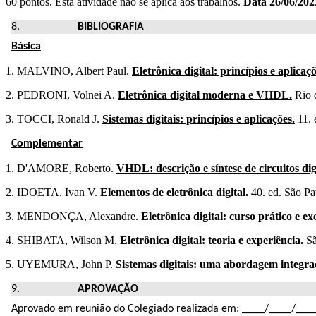
60 pontos. Esta atividade não se aplica aos trabalhos.
Data 26/06/202
BIBLIOGRAFIA
Básica
1. MALVINO, Albert Paul.
Eletrônica digital: princípios e aplicaç
2. PEDRONI, Volnei A.
Eletrônica digital moderna e VHDL.
Rio d
3. TOCCI, Ronald J.
Sistemas digitais: princípios e aplicações.
11. 
Complementar
1. D'AMORE, Roberto.
VHDL: descrição e síntese de circuitos digi
2. IDOETA, Ivan V.
Elementos de eletrônica digital.
40. ed. São Pa
3. MENDONÇA, Alexandre.
Eletrônica digital: curso prático e exe
4. SHIBATA, Wilson M.
Eletrônica digital: teoria e experiência.
Sã
5. UYEMURA, John P.
Sistemas digitais: uma abordagem integra
APROVAÇÃO
Aprovado em reunião do Colegiado realizada em: ____/____/___