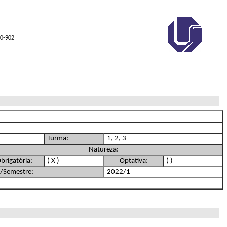
00-902
Turma:
1, 2, 3
Natureza:
brigatória:
( X )
Optativa:
( )
/Semestre:
2022/1