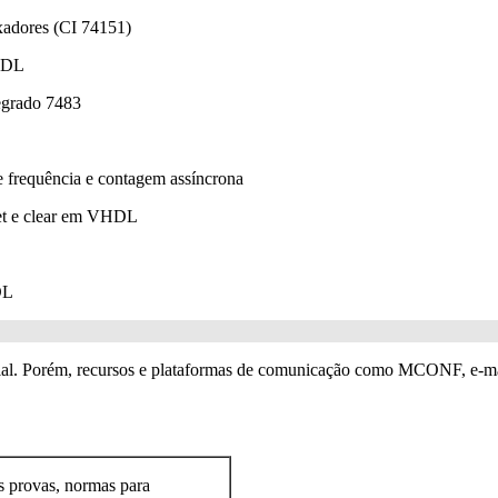
exadores (CI 74151)
VHDL
tegrado 7483
de frequência e contagem assíncrona
set e clear em VHDL
DL
cial. Porém, recursos e plataformas de comunicação como MCONF, e-mai
s provas, normas para