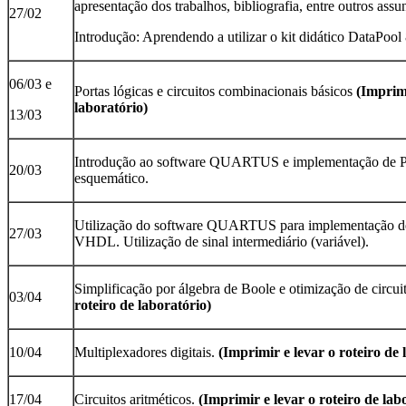
apresentação dos trabalhos, bibliografia, entre outros assu
27/02
Introdução: Aprendendo a utilizar o kit didático DataPool
06/03 e
Portas lógicas e circuitos combinacionais básicos
(Imprimi
laboratório)
13/03
Introdução ao software QUARTUS e implementação de Por
20/03
esquemático.
Utilização do software QUARTUS para implementação de 
27/03
VHDL. Utilização de sinal intermediário (variável).
Simplificação por álgebra de Boole e otimização de circui
03/04
roteiro de laboratório)
10/04
Multiplexadores digitais.
(Imprimir e levar o roteiro de 
17/04
Circuitos aritméticos.
(Imprimir e levar o roteiro de lab