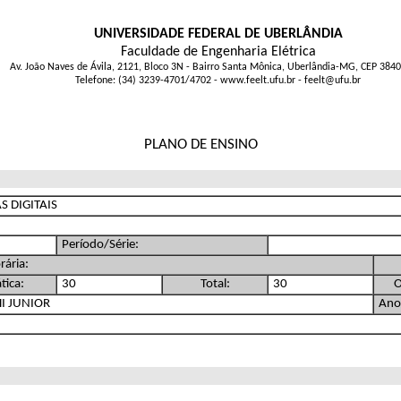
UNIVERSIDADE FEDERAL DE UBERLÂNDIA
Faculdade de Engenharia Elétrica
Av. João Naves de Ávila, 2121, Bloco 3N - Bairro Santa Mônica, Uberlândia-MG, CEP 384
Telefone: (34) 3239-4701/4702 - www.feelt.ufu.br - feelt@ufu.br
PLANO DE ENSINO
S DIGITAIS
Período/Série:
rária:
tica:
30
Total:
30
O
I JUNIOR
Ano