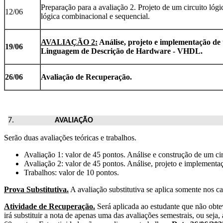
Preparação para a avaliação 2. Projeto de um circuito l
12/06
lógica combinacional e sequencial.
AVALIAÇÃO 2:
Análise, projeto e implementação de u
19/06
Linguagem de Descrição de Hardware - VHDL.
26/06
Avaliação de Recuperação.
AVALIAÇÃO
Serão duas avaliações teóricas e trabalhos.
Avaliação 1: valor de 45 pontos. Análise e construção de um ci
Avaliação 2: valor de 45 pontos. Análise, projeto e implement
Trabalhos: valor de 10 pontos.
Prova Substitutiva.
A avaliação substitutiva se aplica somente nos
Atividade de Recuperação.
Será aplicada ao estudante que não obte
irá substituir a nota de apenas uma das avaliações semestrais, ou seja