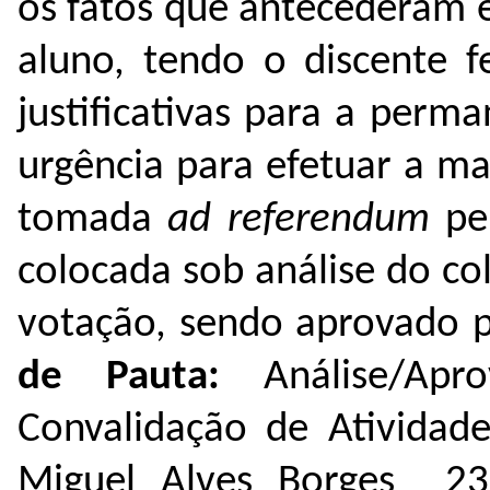
os fatos que antecederam 
aluno, tendo o discente f
justificativas para a perm
urgência para efetuar a mat
tomada
ad referendum
pe
colocada sob análise do co
votação, sendo aprovado 
de Pauta
:
Análise/Ap
Convalidação de Atividad
Miguel Alves Borges
23