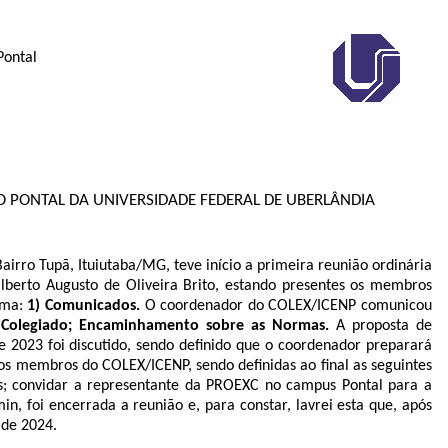
Pontal
DO PONTAL DA UNIVERSIDADE FEDERAL DE UBERLÂNDIA
Bairro Tupã, Ituiutaba/MG, teve início a primeira reunião ordinária
ilberto Augusto de Oliveira Brito, estando presentes os membros
orma:
1) Comunicados.
O coordenador do COLEX/ICENP comunicou
 Colegiado; Encaminhamento sobre as Normas.
A proposta de
 2023 foi discutido, sendo definido que o coordenador preparará
s membros do COLEX/ICENP, sendo definidas ao final as seguintes
ros; convidar a representante da PROEXC no campus Pontal para a
n, foi encerrada a reunião e, para constar, lavrei esta que, após
 de 2024.