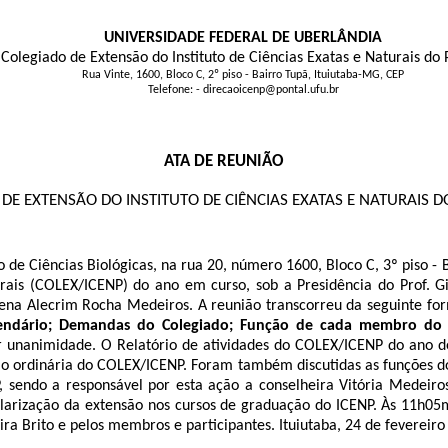
UNIVERSIDADE FEDERAL DE UBERLÂNDIA
Colegiado de Extensão do Instituto de Ciências Exatas e Naturais do 
Rua Vinte, 1600, Bloco C, 2º piso - Bairro Tupã, Ituiutaba-MG, CEP
Telefone: - direcaoicenp@pontal.ufu.br
ATA DE REUNIÃO
DE EXTENSÃO DO INSTITUTO DE CIÊNCIAS EXATAS E NATURAIS 
 de Ciências Biológicas, na rua 20, número 1600, Bloco C, 3º piso - 
urais (COLEX/ICENP) do ano em curso, sob a Presidência do Prof. G
Helena Alecrim Rocha Medeiros. A reunião transcorreu da seguinte f
alendário; Demandas do Colegiado; Função de cada membro do
r unanimidade. O Relatório de atividades do COLEX/ICENP do ano de
o ordinária do COLEX/ICENP. Foram também discutidas as funções do
P, sendo a responsável por esta ação a conselheira Vitória Medei
larização da extensão nos cursos de graduação do ICENP. Às 11h05mi
ira Brito e pelos membros e participantes. Ituiutaba, 24 de fevereiro