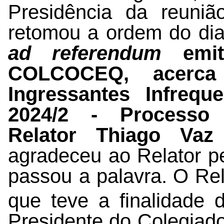
Presidência da reuni
retomou a ordem do di
ad referendum
emiti
COLCOCEQ, acerca 
Ingressantes Infrequ
2024/2 - Process
Relator Thiago Va
agradeceu ao Relator pel
passou a palavra.
O Rel
que teve a finalidade 
Presidente do Colegiad