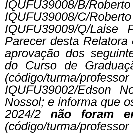
IQUFU39008/B
IQUFU39008/C
IQUFU39009/Q/Laise Pe
Parecer desta Relator
aprovação dos seguint
do Curso de Graduaç
(código/turma/pr
IQUFU39002/Edson No
Nossol; e informa que o
2024/2
não foram e
(código/turma/pr