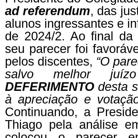
ad referendum
, das jus
alunos ingressantes e in
de 2024/2. Ao final da
seu parecer foi favoráv
pelos discentes,
“O pare
salvo melhor juíz
DEFERIMENTO
desta s
à apreciação e votaçã
Continuando, a Presid
Thiago pela análise 
colocou o parecer e