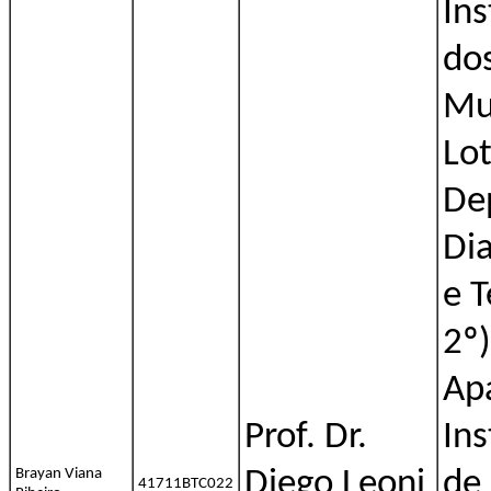
Ins
dos
Mu
Lo
De
Dia
e T
2º)
Apa
Prof. Dr.
Ins
Brayan Viana
Diego Leoni
de
41711BTC022