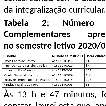
da integralização curricular.
Tabela 2: Número 
Complementares apre
no semestre letivo 2020/0
Discente
Número de Matrícula
Horas Validad
Flávia Canto de Castro
41611BTC019
116
Higor Donizete Ferreira da Silva
41621BTC010
87
Lauander Silva Campos
41621BTC003
102
Marília Galvão de Castro
41711BTC024
130
Thaillyne Ferreira de Brito Passos
41521BTC016
207
Vinícius Martins de Melo
41611BTC003
93
Às 13 h e 47 minutos, fo