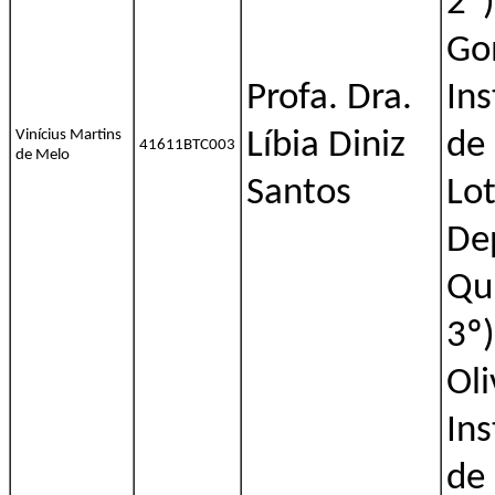
2º)
Go
Profa. Dra.
Ins
Vinícius Martins
Líbia Diniz
de
41611BTC003
de Melo
Santos
Lo
De
Qu
3º)
Ol
Ins
de