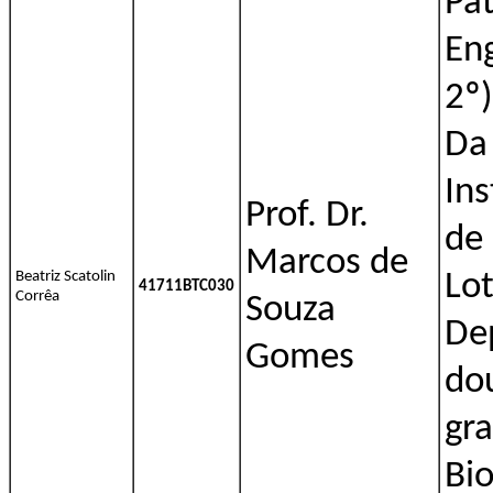
Pat
En
2º)
Da 
Ins
Prof. Dr.
de
Marcos de
Beatriz Scatolin
Lo
41711BTC030
Corrêa
Souza
De
Gomes
do
gr
Bi