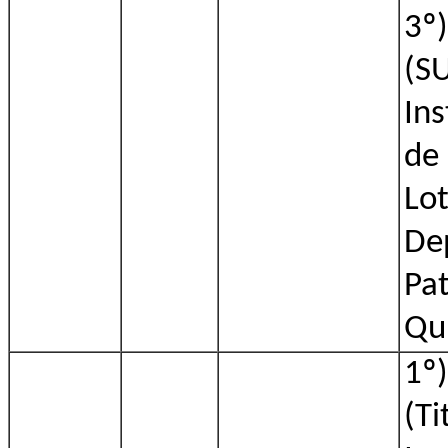
3º)
(S
Ins
de
Lo
De
Pat
Qu
1º)
(Ti