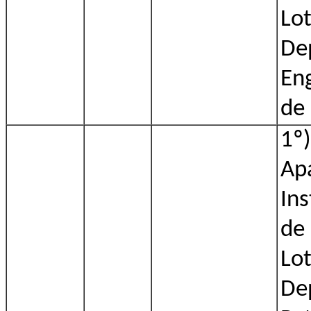
Lo
De
En
de
1º)
Apa
Ins
de
Lo
De