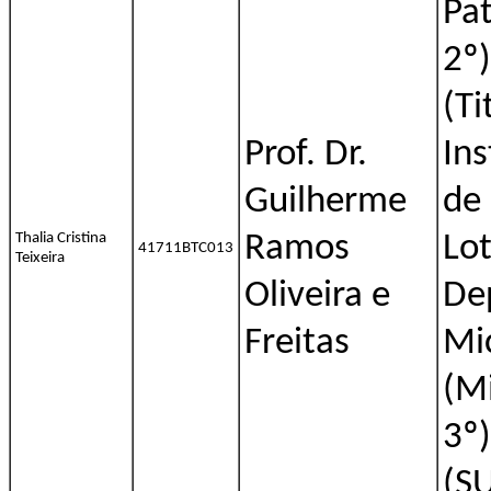
Pa
2º)
(Ti
Prof. Dr.
Ins
Guilherme
de
Thalia Cristina
Ramos
Lo
41711BTC013
Teixeira
Oliveira e
De
Freitas
Mi
(M
3º
(S