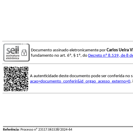
Documento assinado eletronicamente por
Carlos Ueira V
fundamento no art. 6º, § 1º, do
Decreto nº 8.539, de 8 
A autenticidade deste documento pode ser conferida no s
acao=documento_conferir&id_orgao_acesso_externo=0
,
Referência:
Processo nº 23117.061538/2024-64