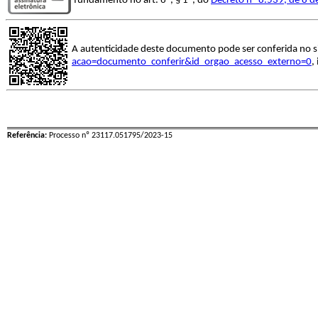
fundamento no art. 6º, § 1º, do
Decreto nº 8.539, de 8 
A autenticidade deste documento pode ser conferida no s
acao=documento_conferir&id_orgao_acesso_externo=0
,
Referência:
Processo nº 23117.051795/2023-15