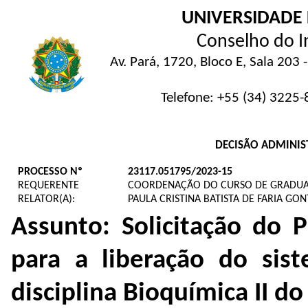
UNIVERSIDADE
Conselho do In
Av. Pará, 1720, Bloco E, Sala 20
Telefone: +55 (34) 3225-
DECISÃO ADMINIST
PROCESSO Nº
23117.051795/2023-15
REQUERENTE
COORDENAÇÃO DO CURSO DE GRADUAÇ
RELATOR(A):
PAULA CRISTINA BATISTA DE FARIA GON
Assunto: S
olicitaçã
o do P
para a liberação do sis
disciplina Bioquímica II d