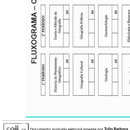
Documento assinado eletronicamente por
Tulio Barbosa
,