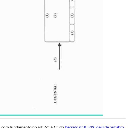
a, com fundamento no art. 6º, § 1º, do
Decreto nº 8.539, de 8 de outubro