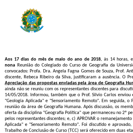
Aos 17 dias do mês de maio do ano de 2018
, às 14 horas, 
nona
Reunião do Colegiado do Curso de Geografia da Universid
convocados: Profa. Dra. Angela Fagna Gomes de Souza, Prof. Ant
discente, Rebeca Ribeiro da Silva, justificaram a ausência. O P
Apreciação das propostas enviadas pela área de Geografia Huma
ainda não se reuniu com os representantes discentes para discu
14/05/2018. Informou, também que o Prof. Silvio Carlos enviou e
"Geologia Aplicada" e "Sensoriamento Remoto". Em seguida, o Pr
reunião da área de Geografia Humana. Após discussão, os memb
oferta da disciplina "Geografia Política" que permaneceu no 2º 
pelos representantes discentes; e, c) APROVAR o remanejamento da
Aplicada" e "Sensoriamento Remoto". Foi discutido e aprovado,
Trabalho de Conclusão de Curso (TCC) será oferecido em duas eta