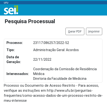
UFU
Pesquisa Processual
G
erar PDF
I
mprimir
Processo:
23117.086257/2022-52
Tipo:
Administração Geral: Acordos
Data de
22/11/2022
Geração:
Coordenação da Comissão de Residência
Interessados:
Médica
Diretoria da Faculdade de Medicina
Processo ou Documento de Acesso Restrito - Para acesso,
verifique as instruções em http://www.ufu.br/perguntas-
frequentes/como-acesso-dados-de-um-processo-restrito-de-
meu-interesse