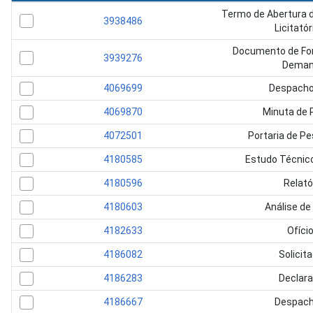
Termo de Abertura 
3938486
Licitatór
Documento de Fo
3939276
Dema
4069699
Despacho
4069870
Minuta de 
4072501
Portaria de P
4180585
Estudo Técnico
4180596
Relató
4180603
Análise de
4182633
Ofício
4186082
Solicit
4186283
Declar
4186667
Despach