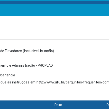
e Elevadores (Inclusive Licitação)
amento e Administração - PROPLAD
Uberlândia
fique as instruções em http://www.ufu.br/perguntas-frequentes/c
o
Data
D