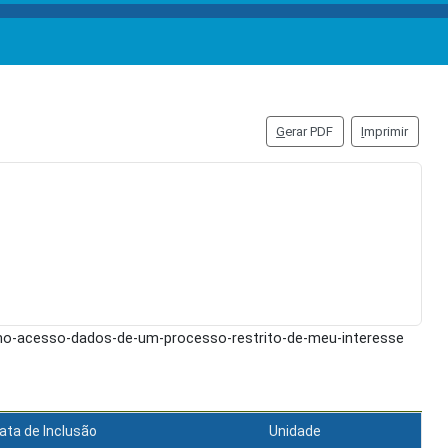
G
erar PDF
I
mprimir
omo-acesso-dados-de-um-processo-restrito-de-meu-interesse
ata de Inclusão
Unidade