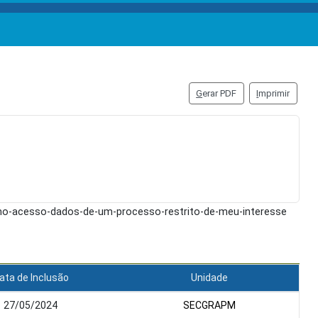
G
erar PDF
I
mprimir
omo-acesso-dados-de-um-processo-restrito-de-meu-interesse
ata de Inclusão
Unidade
27/05/2024
SECGRAPM