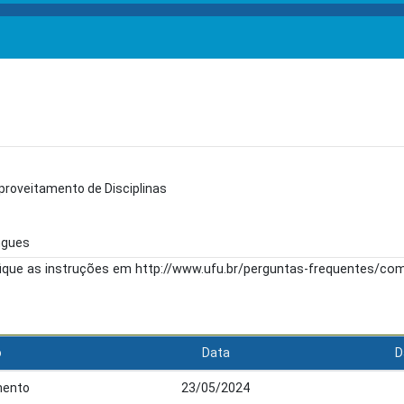
proveitamento de Disciplinas
ngues
fique as instruções em http://www.ufu.br/perguntas-frequentes/c
o
Data
D
mento
23/05/2024