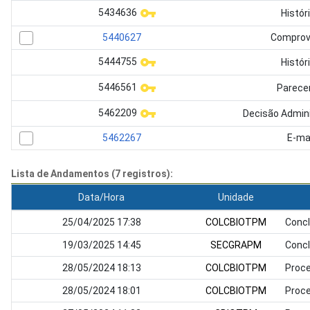
5434636
Histór
5440627
Comprov
5444755
Histór
5446561
Parece
5462209
Decisão Admini
5462267
E-ma
Lista de Andamentos (7 registros):
Data/Hora
Unidade
25/04/2025 17:38
COLCBIOTPM
Concl
19/03/2025 14:45
SECGRAPM
Concl
28/05/2024 18:13
COLCBIOTPM
Proce
28/05/2024 18:01
COLCBIOTPM
Proce