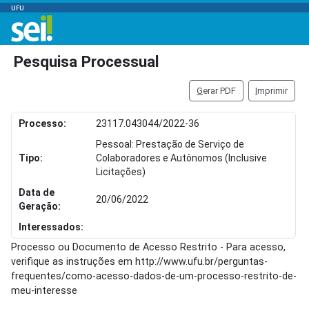
UFU
Pesquisa Processual
G
erar PDF
I
mprimir
Processo:
23117.043044/2022-36
Pessoal: Prestação de Serviço de
Tipo:
Colaboradores e Autônomos (Inclusive
Licitações)
Data de
20/06/2022
Geração:
Interessados:
Processo ou Documento de Acesso Restrito - Para acesso,
verifique as instruções em http://www.ufu.br/perguntas-
frequentes/como-acesso-dados-de-um-processo-restrito-de-
meu-interesse