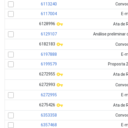
6113240
Convo
6117004
E-m
6128996
Ata de 
6129107
Análise preliminar 
6182183
Convo
6197888
E-m
6199579
Proposta 
6272955
Ata de 
6272993
Convo
6272995
E-m
6275426
Ata de 
6353358
Convo
6357468
E-m