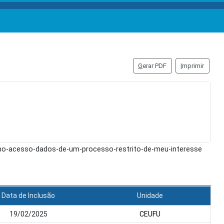
G
erar PDF
I
mprimir
omo-acesso-dados-de-um-processo-restrito-de-meu-interesse
Data de Inclusão
Unidade
19/02/2025
CEUFU