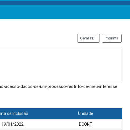
G
erar PDF
I
mprimir
omo-acesso-dados-de-um-processo-restrito-de-meu-interesse
ata de Inclusão
Unidade
19/01/2022
DCONT