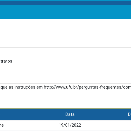
ntratos
fique as instruções em http://www.ufu.br/perguntas-frequentes/c
o
Data
D
me
19/01/2022