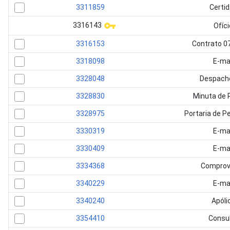
3311859
Certi
3316143
Ofíci
3316153
Contrato 0
3318098
E-ma
3328048
Despach
3328830
Minuta de 
3328975
Portaria de P
3330319
E-ma
3330409
E-ma
3334368
Comprov
3340229
E-ma
3340240
Apóli
3354410
Consu