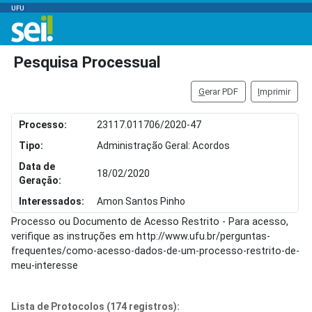
UFU
Pesquisa Processual
G
erar PDF
I
mprimir
Processo:
23117.011706/2020-47
Tipo:
Administração Geral: Acordos
Data de
18/02/2020
Geração:
Interessados:
Amon Santos Pinho
Processo ou Documento de Acesso Restrito - Para acesso,
verifique as instruções em http://www.ufu.br/perguntas-
frequentes/como-acesso-dados-de-um-processo-restrito-de-
meu-interesse
Lista de Protocolos (174 registros):