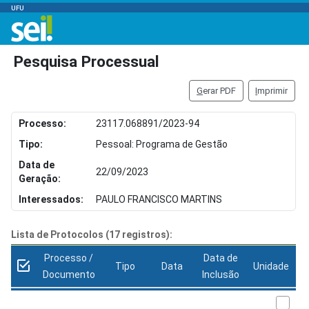
UFU
Pesquisa Processual
G
erar PDF
I
mprimir
Processo:
23117.068891/2023-94
Tipo:
Pessoal: Programa de Gestão
Data de
22/09/2023
Geração:
Interessados:
PAULO FRANCISCO MARTINS
Lista de Protocolos (17 registros):
Processo /
Data de
Tipo
Data
Unidade
Documento
Inclusão