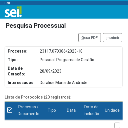
UFU
Pesquisa Processual
G
erar PDF
I
mprimir
Processo:
23117.070386/2023-18
Tipo:
Pessoal: Programa de Gestão
Data de
28/09/2023
Geração:
Interessados:
Doralice Maria de Andrade
Lista de Protocolos (20 registros):
Processo /
Data de
Tipo
Data
Unidade
Documento
Inclusão