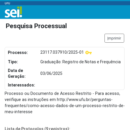
UFU
Pesquisa Processual
I
mprimir
23117.037910/2025-01
Processo:
Tipo:
Graduação: Registro de Notas e Frequência
Data de
03/06/2025
Geração:
Interessados:
Processo ou Documento de Acesso Restrito - Para acesso,
verifique as instruções em http://www.ufu.br/perguntas-
frequentes/como-acesso-dados-de-um-processo-restrito-de-
meu-interesse
Lista de Protocolos (9 registros):