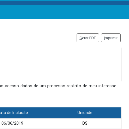
G
erar PDF
I
mprimir
omo-acesso-dados-de-um-processo-restrito-de-meu-interesse
ata de Inclusão
Unidade
06/06/2019
DS