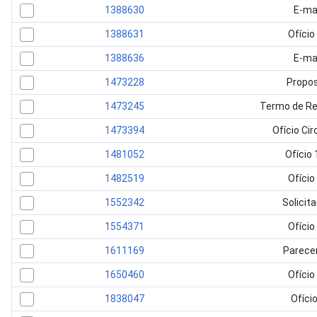
1388630
E-ma
1388631
Ofício
1388636
E-ma
1473228
Propo
1473245
Termo de Re
1473394
Ofício Cir
1481052
Ofício 
1482519
Ofício
1552342
Solicit
1554371
Ofício
1611169
Parece
1650460
Ofício
1838047
Ofício