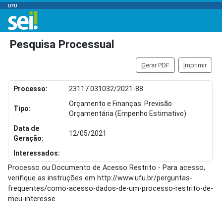
UFU
Pesquisa Processual
G
erar PDF
I
mprimir
Processo:
23117.031032/2021-88
Orçamento e Finanças: Previsão
Tipo:
Orçamentária (Empenho Estimativo)
Data de
12/05/2021
Geração:
Interessados:
Processo ou Documento de Acesso Restrito - Para acesso,
verifique as instruções em http://www.ufu.br/perguntas-
frequentes/como-acesso-dados-de-um-processo-restrito-de-
meu-interesse