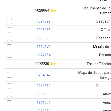
Licitató
Documento de Fo
1028064
Dema
1091599
Despach
1093286
Ofício
1095870
Despach
1119176
Minuta de 
1122154
Portari
1172230
Estudo Técnico
Mapa de Riscos par
1234842
Serviç
1242512
Despach
1361955
Anex
1361956
Anex